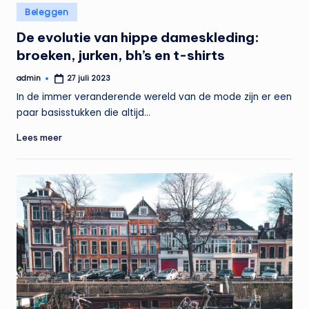
Geplaatst
Beleggen
in
De evolutie van hippe dameskleding:
broeken, jurken, bh’s en t-shirts
admin
27 juli 2023
Geplaatst
door
In de immer veranderende wereld van de mode zijn er een
paar basisstukken die altijd…
Lees meer