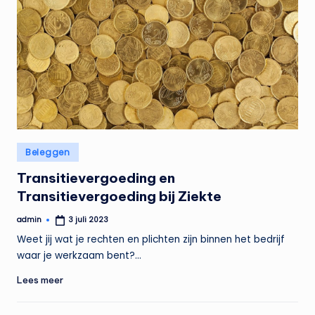
Geplaatst
Beleggen
in
Transitievergoeding en
Transitievergoeding bij Ziekte
admin
3 juli 2023
Geplaatst
door
Weet jij wat je rechten en plichten zijn binnen het bedrijf
waar je werkzaam bent?…
Lees meer