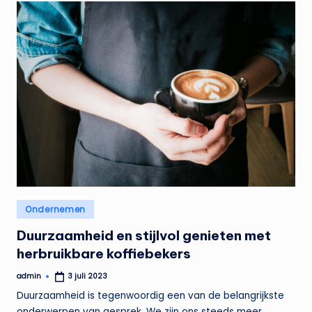
Geplaatst
Ondernemen
in
Duurzaamheid en stijlvol genieten met
herbruikbare koffiebekers
admin
3 juli 2023
Geplaatst
door
Duurzaamheid is tegenwoordig een van de belangrijkste
onderwerpen van gesprek. We zijn ons steeds meer…