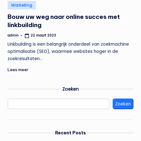
Geplaatst
Marketing
in
Bouw uw weg naar online succes met
linkbuilding
admin
22 maart 2023
Geplaatst
door
Linkbuilding is een belangrijk onderdeel van zoekmachine
optimalisatie (SEO), waarmee websites hoger in de
zoekresultaten…
Lees meer
Zoeken
Zoeken
Recent Posts