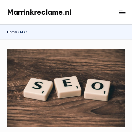
Marrinkreclame.nl
Ga
naar
de
Home
»
SEO
inhoud