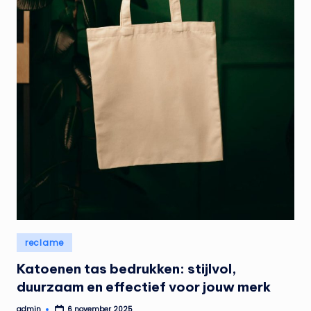
Geplaatst
reclame
in
Katoenen tas bedrukken: stijlvol,
duurzaam en effectief voor jouw merk
admin
6 november 2025