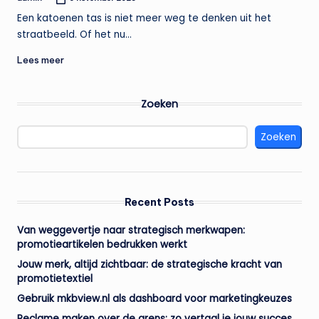
Geplaatst
door
Een katoenen tas is niet meer weg te denken uit het
straatbeeld. Of het nu…
Lees meer
Zoeken
Zoeken
Recent Posts
Van weggevertje naar strategisch merkwapen:
promotieartikelen bedrukken werkt
Jouw merk, altijd zichtbaar: de strategische kracht van
promotietextiel
Gebruik mkbview.nl als dashboard voor marketingkeuzes
Reclame maken over de grens: zo vertaal je jouw succes