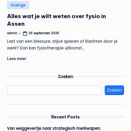
Geplaatst
Overige
in
Alles wat je wilt weten over fysio in
Assen
admin
29 september 2025
Geplaatst
door
Last van een blessure, stijve spieren of klachten door je
werk? Dan kan fysiotherapie uitkomst…
Lees meer
Zoeken
Zoeken
Recent Posts
Van weggevertje naar strategisch merkwapen: