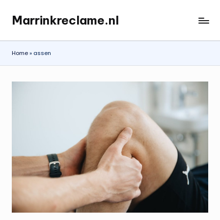
Marrinkreclame.nl
Ga
naar
de
Home
»
assen
inhoud