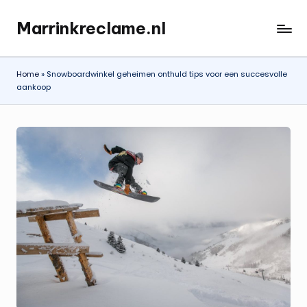
Marrinkreclame.nl
Ga
naar
de
Home
»
Snowboardwinkel geheimen onthuld tips voor een succesvolle
inhoud
aankoop